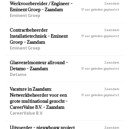
Werkvoorbereider / Engineer –
Zaandam
Eminent Groep – Zaandam
17 uur geleden geplaatst
Eminent Groep
Contractbeheerder
Zaandam
Installatietechniek – Eminent
17 uur geleden geplaatst
Groep – Zaandam
Eminent Groep
Glasvezelmonteur allround –
Zaandam
Detamo – Zaandam
17 uur geleden geplaatst
Detamo
Vacature in Zaandam:
Zaandam
Netwerkbeheerder voor een
17 uur geleden geplaatst
grote multinational gezocht –
CareerValue B.V. – Zaandam
CareerValue B.V.
Uitvoerder – nieuwbouw project
Zaandam