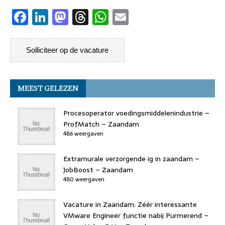
F
Li
M
T
W
E
a
n
a
h
h
m
c
k
st
re
at
ai
e
e
o
a
s
l
b
dI
d
d
A
MEEST GELEZEN
o
n
o
s
p
o
n
p
Procesoperator voedingsmiddelenindustrie –
k
ProfMatch – Zaandam
486 weergaven
Extramurale verzorgende ig in zaandam –
JobBoost – Zaandam
480 weergaven
Vacature in Zaandam: Zéér interessante
VMware Engineer functie nabij Purmerend –