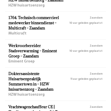
HZW huisartsenzorg – Zaandam
HZW huisartsenzorg
1764. Technisch commercieel
Zaandam
medewerker binnendienst –
10 uur geleden geplaatst
Multicraft – Zaandam
Multicraft
Werkvoorbereider
Zaandam
Stadsverwarming – Eminent
10 uur geleden geplaatst
Groep – Zaandam
Eminent Groep
Doktersassistente
Zaandam
Huisartsenpraktijk
11 uur geleden geplaatst
Summertown in – HZW
huisartsenzorg – Zaandam
HZW huisartsenzorg
Vrachtwagenchauffeur CE |
Zaandam