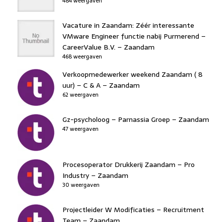
484 weergaven
Vacature in Zaandam: Zéér interessante
VMware Engineer functie nabij Purmerend –
CareerValue B.V. – Zaandam
468 weergaven
Verkoopmedewerker weekend Zaandam ( 8
uur) – C & A – Zaandam
62 weergaven
Gz-psycholoog – Parnassia Groep – Zaandam
47 weergaven
Procesoperator Drukkerij Zaandam – Pro
Industry – Zaandam
30 weergaven
Projectleider W Modificaties – Recruitment
Team – Zaandam