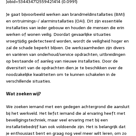
Jobid=534434712559421414 (0.0991)
Je gaat bijvoorbeeld werken aan brandmeldinstallaties (BMI)
en ontruimings-/ alarminstallaties (OAI). Dit zijn essentiële
installaties van ieder gebouw en houden de mensen die erin
werken of wonen veilig. Doordat gevaarlijke situaties
vroegtijdig gedetecteerd worden, wordt de veiligheid hoger en
zal de schade beperkt blijven. De werkzaamheden zijn divers
en variëren van onderhoud/service opdrachten, uitbreidingen
op bestaande of aanleg van nieuwe installaties. Door de
diversiteit van de opdrachten dien je te beschikken over de
noodzakelijke kwaliteiten om te kunnen schakelen in de
verschillende situaties.
Wat zoeken wij?
We zoeken iemand met een gedegen achtergrond die aansluit
bij het werkveld. Het liefst iemand die al ervaring heeft met
beveiligingstechniek, maar veel ervaring met bij een
installatiebedrijf kan ook voldoende zijn. Het is belangrijk dat
je enthousiast bent en graag nog veel meer wilt leren, om zo