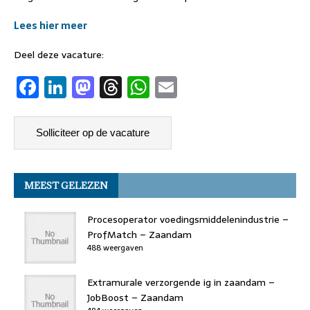
Lees hier meer
Deel deze vacature:
F
Li
M
T
W
E
a
n
a
h
h
m
c
k
st
re
at
ai
e
e
o
a
s
l
b
dI
d
d
A
MEEST GELEZEN
o
n
o
s
p
o
n
p
Procesoperator voedingsmiddelenindustrie –
k
ProfMatch – Zaandam
488 weergaven
Extramurale verzorgende ig in zaandam –
JobBoost – Zaandam