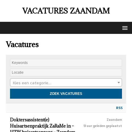
VACATURES ZAANDAM
Vacatures
Kies een categorie…
RSS
Doktersassistent(e)
Zaandam
Huisartsenpraktijk ZaRaMe in –
13 uur geleden geplaatst