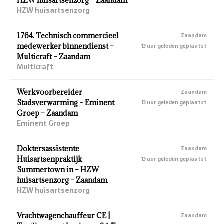
HZW huisartsenzorg – Zaandam
HZW huisartsenzorg
1764. Technisch commercieel
Zaandam
medewerker binnendienst –
13 uur geleden geplaatst
Multicraft – Zaandam
Multicraft
Werkvoorbereider
Zaandam
Stadsverwarming – Eminent
13 uur geleden geplaatst
Groep – Zaandam
Eminent Groep
Doktersassistente
Zaandam
Huisartsenpraktijk
13 uur geleden geplaatst
Summertown in – HZW
huisartsenzorg – Zaandam
HZW huisartsenzorg
Vrachtwagenchauffeur CE |
Zaandam