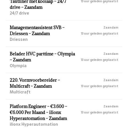
Tautliner met kooiaap – 24/7
13 uur geleden geplaatst
drive – Zaandam
24/7 drive
Managementassistent SVB –
Zaandam
Driessen – Zaandam
13 uur geleden geplaatst
Driessen
Belader HVC parttime – Olympia
Zaandam
– Zaandam
13 uur geleden geplaatst
Olympia
220. Vormvoorbereider –
Zaandam
Multicraft – Zaandam
13 uur geleden geplaatst
Multicraft
Platform Engineer – €3.600 –
Zaandam
€6.000 Per Maand – ilionx
13 uur geleden geplaatst
Hyperautomation – Zaandam
ilionx Hyperautomation