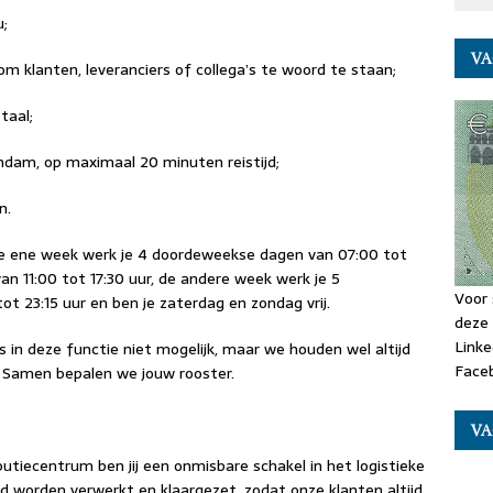
;
VA
 klanten, leveranciers of collega’s te woord te staan;
taal;
ndam, op maximaal 20 minuten reistijd;
n.
 de ene week werk je 4 doordeweekse dagen van 07:00 tot
an 11:00 tot 17:30 uur, de andere week werk je 5
Voor 
t 23:15 uur en ben je zaterdag en zondag vrij.
deze 
Linke
 in deze functie niet mogelijk, maar we houden wel altijd
Faceb
 Samen bepalen we jouw rooster.
VA
butiecentrum ben jij een onmisbare schakel in het logistieke
tijd worden verwerkt en klaargezet, zodat onze klanten altijd