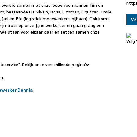
http
am werk je samen met onze twee voormannen Tim en
, bestaande uit Silvain, Boris, Othman, Oguzcan, Emile,
o, Jari en Efe (logistiek medewerkers-bijbaan). Ook komt
VA
ijn trots op onze fijne werksfeer en gaan graag een
 We staan voor elkaar klaar en zetten samen onze
Volg
service? Bekijk onze verschillende pagina’s:
n.
ewerker Dennis
;