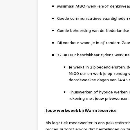
Minimaal MBO-werk-en/of denkniveau
Goede communicatieve vaardigheden om
Goede beheersing van de Nederlandse 
Bij voorkeur woon je in of rondom Zaa
32-40 uur beschikbaar tijdens werkure
Je werkt in 2 ploegendiensten,
16:00 uur en werk je op zondag v
doordeweekse dagen van 14:45 to
Thuiswerken of hybride werken is
rekening met jouw privéwensen.
Jouw werkweek bij Warmteservice
Als logistiek medewerker in ons pakketdistri
proces. Jij zorgt ervoor dat bestellingen op 