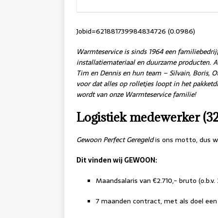
Jobid=621881739984834726 (0.0986)
Warmteservice is sinds 1964 een familiebedrijf
installatiemateriaal en duurzame producten. 
Tim en Dennis en hun team – Silvain, Boris, O
voor dat alles op rolletjes loopt in het pakket
wordt van onze Warmteservice familie!
Logistiek medewerker (32
Gewoon Perfect Geregeld
is ons motto, dus 
Dit vinden wij
GEWOON
:
Maandsalaris van €2.710,- bruto (o.b.v. 
7 maanden contract, met als doel een