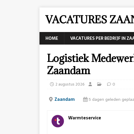
VACATURES ZA
HOME
VACATURES PER BEDRIJF IN Z
Logistiek Medewer
Zaandam
2 augustus 2026
0
Zaandam
5 dagen geleden gepla
Warmteservice