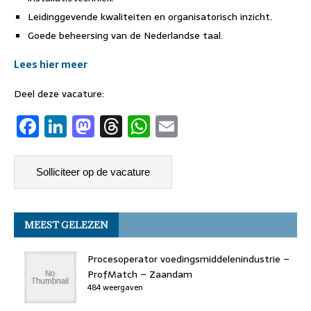
Leidinggevende kwaliteiten en organisatorisch inzicht.
Goede beheersing van de Nederlandse taal.
Lees hier meer
Deel deze vacature:
F
Li
M
T
W
E
a
n
a
h
h
m
c
k
st
re
at
ai
e
e
o
a
s
l
b
dI
d
d
A
MEEST GELEZEN
o
n
o
s
p
o
n
p
Procesoperator voedingsmiddelenindustrie –
k
ProfMatch – Zaandam
484 weergaven