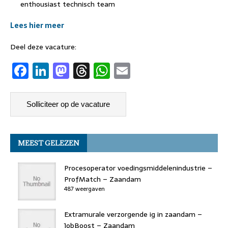
enthousiast technisch team
Lees hier meer
Deel deze vacature:
F
Li
M
T
W
E
a
n
a
h
h
m
c
k
st
re
at
ai
e
e
o
a
s
l
b
dI
d
d
A
MEEST GELEZEN
o
n
o
s
p
o
n
p
Procesoperator voedingsmiddelenindustrie –
k
ProfMatch – Zaandam
487 weergaven
Extramurale verzorgende ig in zaandam –
JobBoost – Zaandam