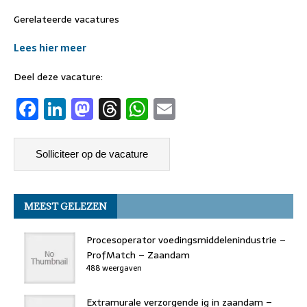
Gerelateerde vacatures
Lees hier meer
Deel deze vacature:
F
Li
M
T
W
E
a
n
a
h
h
m
c
k
st
re
at
ai
e
e
o
a
s
l
b
dI
d
d
A
MEEST GELEZEN
o
n
o
s
p
o
n
p
Procesoperator voedingsmiddelenindustrie –
k
ProfMatch – Zaandam
488 weergaven
Extramurale verzorgende ig in zaandam –