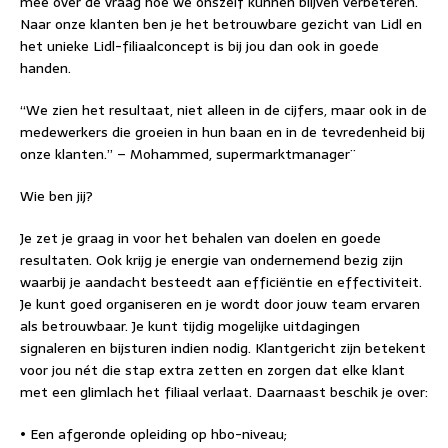
mee over de vraag hoe we onszelf kunnen blijven verbeteren.
Naar onze klanten ben je het betrouwbare gezicht van Lidl en
het unieke Lidl-filiaalconcept is bij jou dan ook in goede
handen.
“We zien het resultaat, niet alleen in de cijfers, maar ook in de
medewerkers die groeien in hun baan en in de tevredenheid bij
onze klanten.” – Mohammed, supermarktmanager¨
Wie ben jij?
Je zet je graag in voor het behalen van doelen en goede
resultaten. Ook krijg je energie van ondernemend bezig zijn
waarbij je aandacht besteedt aan efficiëntie en effectiviteit.
Je kunt goed organiseren en je wordt door jouw team ervaren
als betrouwbaar. Je kunt tijdig mogelijke uitdagingen
signaleren en bijsturen indien nodig. Klantgericht zijn betekent
voor jou nét die stap extra zetten en zorgen dat elke klant
met een glimlach het filiaal verlaat. Daarnaast beschik je over:
• Een afgeronde opleiding op hbo-niveau;