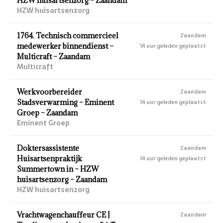
HZW huisartsenzorg – Zaandam
HZW huisartsenzorg
1764. Technisch commercieel
Zaandam
medewerker binnendienst –
14 uur geleden geplaatst
Multicraft – Zaandam
Multicraft
Werkvoorbereider
Zaandam
Stadsverwarming – Eminent
14 uur geleden geplaatst
Groep – Zaandam
Eminent Groep
Doktersassistente
Zaandam
Huisartsenpraktijk
14 uur geleden geplaatst
Summertown in – HZW
huisartsenzorg – Zaandam
HZW huisartsenzorg
Vrachtwagenchauffeur CE |
Zaandam