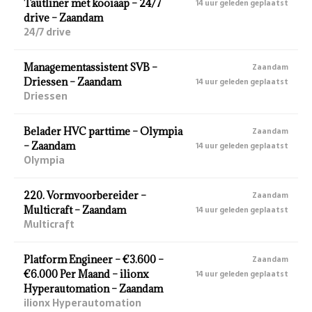
Tautliner met kooiaap – 24/7
14 uur geleden geplaatst
drive – Zaandam
24/7 drive
Managementassistent SVB –
Zaandam
Driessen – Zaandam
14 uur geleden geplaatst
Driessen
Belader HVC parttime – Olympia
Zaandam
– Zaandam
14 uur geleden geplaatst
Olympia
220. Vormvoorbereider –
Zaandam
Multicraft – Zaandam
14 uur geleden geplaatst
Multicraft
Platform Engineer – €3.600 –
Zaandam
€6.000 Per Maand – ilionx
14 uur geleden geplaatst
Hyperautomation – Zaandam
ilionx Hyperautomation