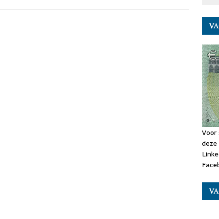
VA
Voor 
deze 
Linke
Faceb
VA