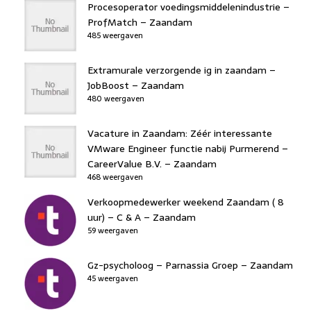
o
n
p
Procesoperator voedingsmiddelenindustrie –
k
ProfMatch – Zaandam
485 weergaven
Extramurale verzorgende ig in zaandam –
JobBoost – Zaandam
480 weergaven
Vacature in Zaandam: Zéér interessante
VMware Engineer functie nabij Purmerend –
CareerValue B.V. – Zaandam
468 weergaven
Verkoopmedewerker weekend Zaandam ( 8
uur) – C & A – Zaandam
59 weergaven
Gz-psycholoog – Parnassia Groep – Zaandam
45 weergaven