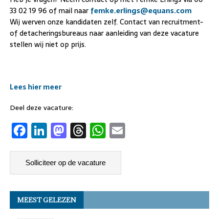
33 02 19 96 of mail naar
femke.erlings@equans.com
Wij werven onze kandidaten zelf. Contact van recruitment-
of detacheringsbureaus naar aanleiding van deze vacature
stellen wij niet op prijs.
Lees hier meer
Deel deze vacature:
F
Li
M
T
W
E
a
n
a
h
h
m
c
k
st
re
at
ai
e
e
o
a
s
l
b
dI
d
d
A
MEEST GELEZEN
o
n
o
s
p