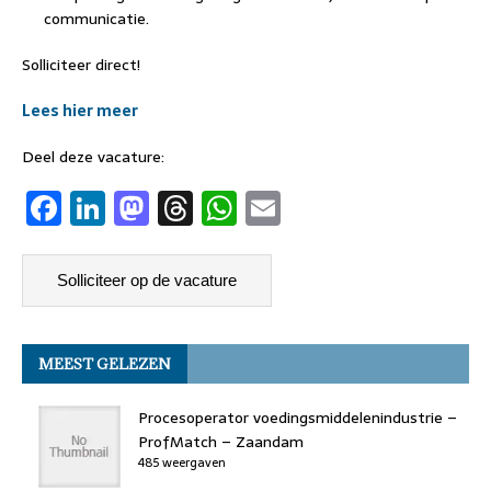
communicatie.
Solliciteer direct!
Lees hier meer
Deel deze vacature:
F
Li
M
T
W
E
a
n
a
h
h
m
c
k
st
re
at
ai
e
e
o
a
s
l
b
dI
d
d
A
MEEST GELEZEN
o
n
o
s
p
o
n
p
Procesoperator voedingsmiddelenindustrie –
k
ProfMatch – Zaandam
485 weergaven