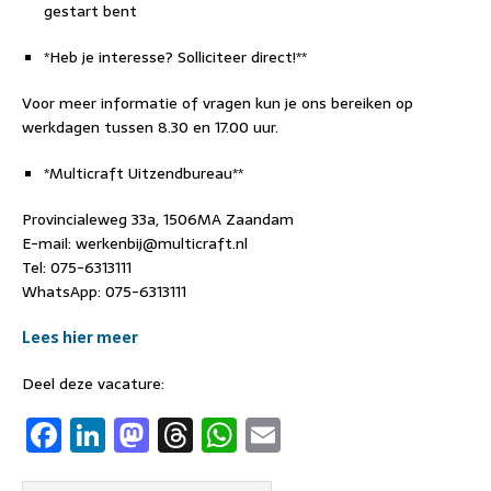
gestart bent
*Heb je interesse? Solliciteer direct!**
Voor meer informatie of vragen kun je ons bereiken op
werkdagen tussen 8.30 en 17.00 uur.
*Multicraft Uitzendbureau**
Provincialeweg 33a, 1506MA Zaandam
E-mail: werkenbij@multicraft.nl
Tel: 075-6313111
WhatsApp: 075-6313111
Lees hier meer
Deel deze vacature:
F
Li
M
T
W
E
a
n
a
h
h
m