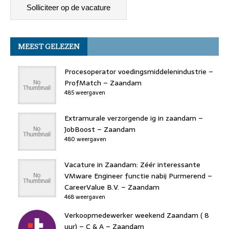
c
k
st
re
at
ai
e
e
o
a
s
l
b
dI
d
d
A
MEEST GELEZEN
o
n
o
s
p
o
n
p
Procesoperator voedingsmiddelenindustrie –
k
ProfMatch – Zaandam
485 weergaven
Extramurale verzorgende ig in zaandam –
JobBoost – Zaandam
480 weergaven
Vacature in Zaandam: Zéér interessante
VMware Engineer functie nabij Purmerend –
CareerValue B.V. – Zaandam
468 weergaven
Verkoopmedewerker weekend Zaandam ( 8
uur) – C & A – Zaandam