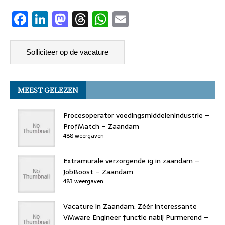
F
Li
M
T
W
E
a
n
a
h
h
m
c
k
st
re
at
ai
e
e
o
a
s
l
b
dI
d
d
A
MEEST GELEZEN
o
n
o
s
p
o
n
p
Procesoperator voedingsmiddelenindustrie –
k
ProfMatch – Zaandam
488 weergaven
Extramurale verzorgende ig in zaandam –
JobBoost – Zaandam
483 weergaven
Vacature in Zaandam: Zéér interessante
VMware Engineer functie nabij Purmerend –