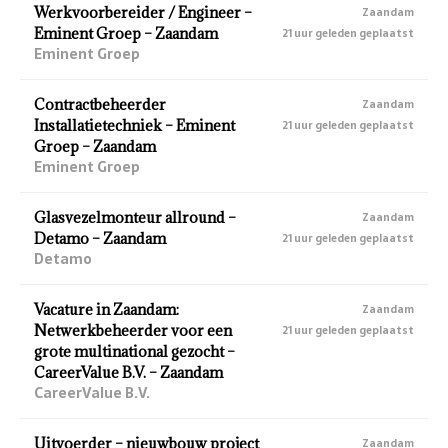
Werkvoorbereider / Engineer –
Zaandam
Eminent Groep – Zaandam
21 uur geleden geplaatst
Eminent Groep
Contractbeheerder
Zaandam
Installatietechniek – Eminent
21 uur geleden geplaatst
Groep – Zaandam
Eminent Groep
Glasvezelmonteur allround –
Zaandam
Detamo – Zaandam
21 uur geleden geplaatst
Detamo
Vacature in Zaandam:
Zaandam
Netwerkbeheerder voor een
21 uur geleden geplaatst
grote multinational gezocht –
CareerValue B.V. – Zaandam
CareerValue B.V.
Uitvoerder – nieuwbouw project
Zaandam