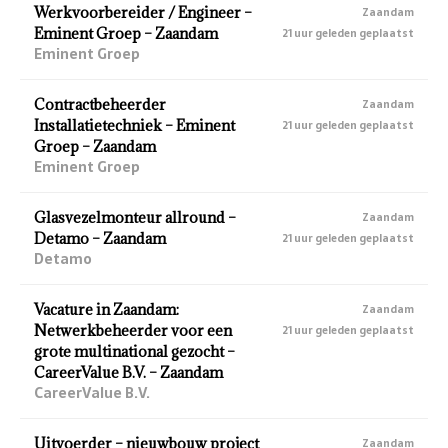
Werkvoorbereider / Engineer –
Zaandam
Eminent Groep – Zaandam
21 uur geleden geplaatst
Eminent Groep
Contractbeheerder
Zaandam
Installatietechniek – Eminent
21 uur geleden geplaatst
Groep – Zaandam
Eminent Groep
Glasvezelmonteur allround –
Zaandam
Detamo – Zaandam
21 uur geleden geplaatst
Detamo
Vacature in Zaandam:
Zaandam
Netwerkbeheerder voor een
21 uur geleden geplaatst
grote multinational gezocht –
CareerValue B.V. – Zaandam
CareerValue B.V.
Uitvoerder – nieuwbouw project
Zaandam