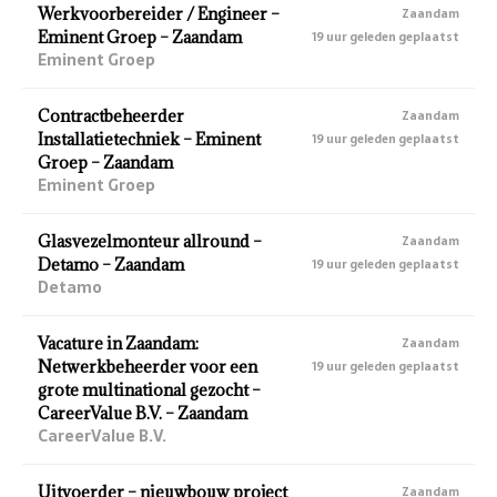
Werkvoorbereider / Engineer –
Zaandam
Eminent Groep – Zaandam
19 uur geleden geplaatst
Eminent Groep
Contractbeheerder
Zaandam
Installatietechniek – Eminent
19 uur geleden geplaatst
Groep – Zaandam
Eminent Groep
Glasvezelmonteur allround –
Zaandam
Detamo – Zaandam
19 uur geleden geplaatst
Detamo
Vacature in Zaandam:
Zaandam
Netwerkbeheerder voor een
19 uur geleden geplaatst
grote multinational gezocht –
CareerValue B.V. – Zaandam
CareerValue B.V.
Uitvoerder – nieuwbouw project
Zaandam