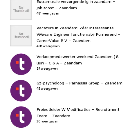
Extramurale verzorgende ig in zaandam –
JobBoost – Zaandam
481 weergaven
Vacature in Zaandam: Zéér interessante
VMware Engineer functie nabij Purmerend –
CareerValue B.V. – Zaandam
468 weergaven
Verkoopmedewerker weekend Zaandam ( 8
uur) – C & A – Zaandam
59 weergaven
Gz-psycholoog – Parnassia Groep – Zaandam
45 weergaven
Projectleider W Modificaties – Recruitment
Team – Zaandam
30 weergaven