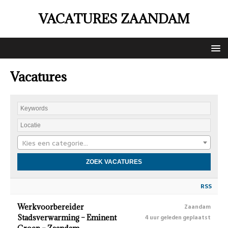
VACATURES ZAANDAM
Vacatures
Kies een categorie…
RSS
Werkvoorbereider
Zaandam
Stadsverwarming – Eminent
4 uur geleden geplaatst