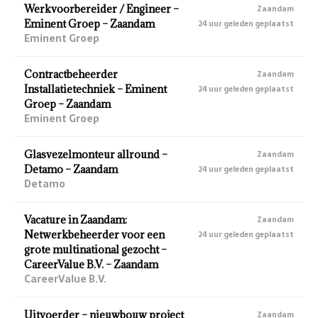
Werkvoorbereider / Engineer –
Zaandam
Eminent Groep – Zaandam
24 uur geleden geplaatst
Eminent Groep
Contractbeheerder
Zaandam
Installatietechniek – Eminent
24 uur geleden geplaatst
Groep – Zaandam
Eminent Groep
Glasvezelmonteur allround –
Zaandam
Detamo – Zaandam
24 uur geleden geplaatst
Detamo
Vacature in Zaandam:
Zaandam
Netwerkbeheerder voor een
24 uur geleden geplaatst
grote multinational gezocht –
CareerValue B.V. – Zaandam
CareerValue B.V.
Uitvoerder – nieuwbouw project
Zaandam