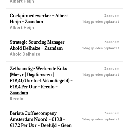
Albert Heijn
Cockpitmedewerker – Albert
Zaandam
Heijn – Zaandam
1 dag geleden geplaatst
Albert Heijn
Strategic Sourcing Manager –
Zaandam
Ahold Delhaize – Zaandam
1 dag geleden geplaatst
Ahold Delhaize
Zelfstandige Werkende Koks
Zaandam
(Ma–vr | Dagdiensten |
1 dag geleden geplaatst
€18,41/Uur Incl. Vakantiegeld) –
€18,4 Per Uur – Recolo –
Zaandam
Recolo
Barista Coffeecompany
Zaandam
Amsterdam Noord – €13,8 –
1 dag geleden geplaatst
€17,2 Per Uur – Deeltijd – Geen