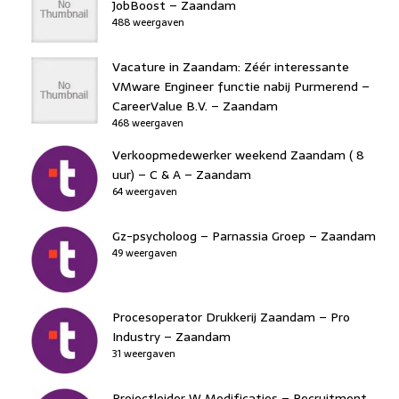
JobBoost – Zaandam
488 weergaven
Vacature in Zaandam: Zéér interessante
VMware Engineer functie nabij Purmerend –
CareerValue B.V. – Zaandam
468 weergaven
Verkoopmedewerker weekend Zaandam ( 8
uur) – C & A – Zaandam
64 weergaven
Gz-psycholoog – Parnassia Groep – Zaandam
49 weergaven
Procesoperator Drukkerij Zaandam – Pro
Industry – Zaandam
31 weergaven
Projectleider W Modificaties – Recruitment