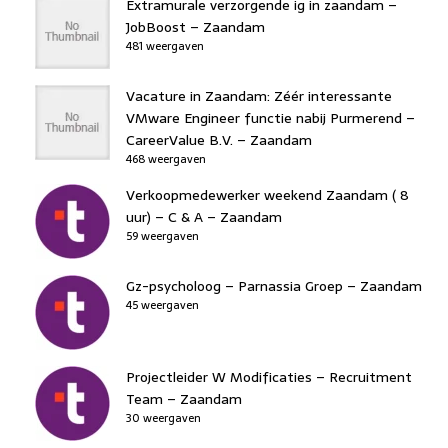
Extramurale verzorgende ig in zaandam –
JobBoost – Zaandam
481 weergaven
Vacature in Zaandam: Zéér interessante
VMware Engineer functie nabij Purmerend –
CareerValue B.V. – Zaandam
468 weergaven
Verkoopmedewerker weekend Zaandam ( 8
uur) – C & A – Zaandam
59 weergaven
Gz-psycholoog – Parnassia Groep – Zaandam
45 weergaven
Projectleider W Modificaties – Recruitment
Team – Zaandam
30 weergaven