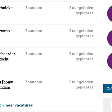
Zaandam
2 uur geleden
chniek –
geplaatst
Zaandam
2 uur geleden
etamo –
geplaatst
Zaandam
2 uur geleden
beheerder
geplaatst
zocht –
Zaandam
2 uur geleden
 | bouw –
geplaatst
andam
Z
on meer vacatures