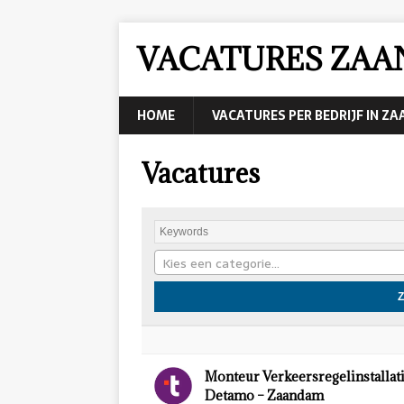
VACATURES ZA
HOME
VACATURES PER BEDRIJF IN Z
Vacatures
Kies een categorie…
Monteur Verkeersregelinstallatie
Detamo – Zaandam