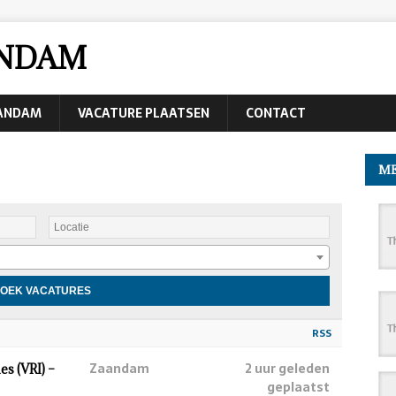
ANDAM
AANDAM
VACATURE PLAATSEN
CONTACT
ME
RSS
Zaandam
2 uur geleden
s (VRI) –
geplaatst