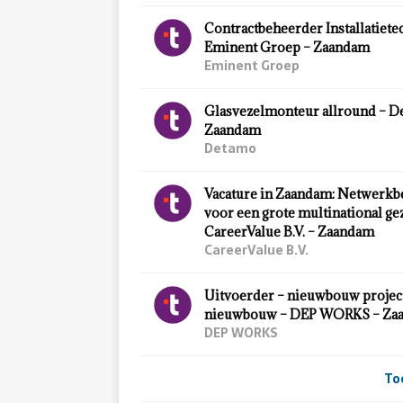
Contractbeheerder Installatiete
Eminent Groep – Zaandam
Eminent Groep
Glasvezelmonteur allround – D
Zaandam
Detamo
Vacature in Zaandam: Netwerk
voor een grote multinational ge
CareerValue B.V. – Zaandam
CareerValue B.V.
Uitvoerder – nieuwbouw project
nieuwbouw – DEP WORKS – Za
DEP WORKS
To