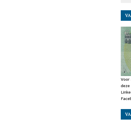
VA
Voor 
deze 
Linke
Faceb
VA