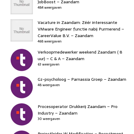
JobBoost – Zaandam
484 weergaven
Vacature in Zaandam: Zéér interessante
VMware Engineer functie nabij Purmerend –
CareerValue B.V. – Zaandam
468 weergaven
Verkoopmedewerker weekend Zaandam ( 8
uur) – C & A – Zaandam
63 weergaven
Gz-psycholoog – Parnassia Groep – Zaandam
48 weergaven
Procesoperator Drukkerij Zaandam – Pro
Industry – Zaandam
30 weergaven
Projectleider W Modificaties – Recruitment