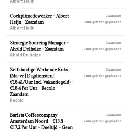
Albert Heijn
Cockpitmedewerker – Albert
Zaandam
Heijn – Zaandam
2 uur geleden geplaatst
Albert Heijn
Strategic Sourcing Manager –
Zaandam
Ahold Delhaize – Zaandam
2 uur geleden geplaatst
Ahold Delhaize
Zelfstandige Werkende Koks
Zaandam
(Ma–vr | Dagdiensten |
2 uur geleden geplaatst
€18,41/Uur Incl. Vakantiegeld) –
€18,4 Per Uur – Recolo –
Zaandam
Recolo
Barista Coffeecompany
Zaandam
Amsterdam Noord – €13,8 –
2 uur geleden geplaatst
€17,2 Per Uur – Deeltijd – Geen